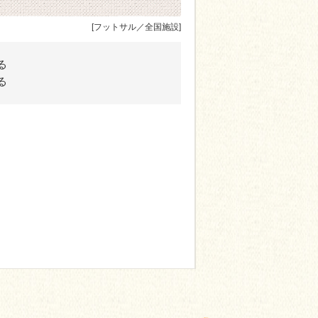
[フットサル／全国施設]
る
る